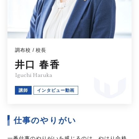
職種紹介
キャリアステップ
研修制度
部署・部門紹介
調布校 / 校長
人を知る
PEOPLE
井口 春香
Iguchi Haruka
総合職
事務職
講師
インタビュー動画
講師
校舎事務
本社スタッフ
本社事務
仕事のやりがい
一番仕事のやりがいを感じるのは、やはり合格