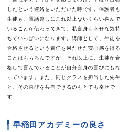
ムービーギャラリー
MOVIE GALLERY
したという連絡をいただいた時です。保護者も
生徒も、電話越しにこれ以上ないくらい喜んで
リクルートムービー
2027新卒
いることが伝わってきて、私自身も幸せな気持
会社説明動画
ちでいっぱいになります。講師として、生徒を
ブランドムービー
合格させるという責任を果たせた安心感を得る
ことはもちろんですが、それ以上に、生徒が合
格して喜んでいることが自分自身の喜びにもな
っています。また、同じクラスを担当した先生
採用情報
RECRUIT
と、その喜びを共有できるのもとても幸せで
す。
新卒採用
中途採用
インターンシップ
海外勤務
早稲田アカデミーの良さ
＆キャリア