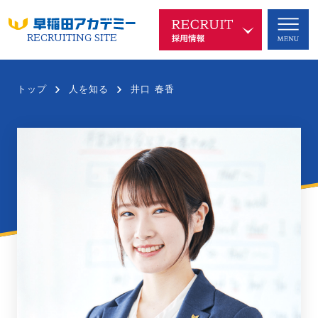
RECRUITING SITE
早稲アカを知る
COMPANY
トップ
人を知る
井口 春香
代表メッセージ
企業理念
沿革
中長期ビジョン
新規事業
SDGsへの取り組み
ブランド
会社概要
仕事を知る
WORKS