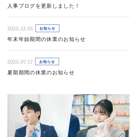
人事ブログを更新しました！
職種紹介
キャリアステップ
研修制度
部署・部門紹介
2025.12.01
お知らせ
年末年始期間の休業のお知らせ
人を知る
PEOPLE
2025.07.17
お知らせ
夏期期間の休業のお知らせ
総合職
事務職
講師
校舎事務
本社スタッフ
本社事務