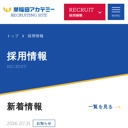
RECRUITING SITE
早稲アカを知る
COMPANY
トップ
採用情報
代表メッセージ
企業理念
採用情報
沿革
中長期ビジョン
RECRUIT
新規事業
SDGsへの取り組み
ブランド
会社概要
新着情報
一覧を見る
仕事を知る
WORKS
2026.07.31
お知らせ