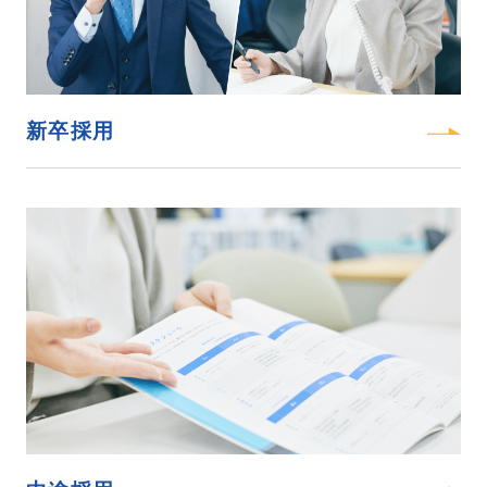
ムービーギャラリー
MOVIE GALLERY
リクルートムービー
2027新卒
会社説明動画
新卒採用
ブランドムービー
採用情報
RECRUIT
新卒採用
中途採用
インターンシップ
海外勤務
＆キャリア