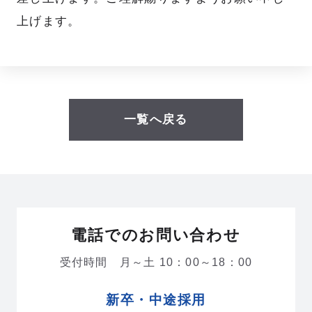
職種紹介
キャリアステップ
上げます。
研修制度
部署・部門紹介
一覧へ戻る
人を知る
PEOPLE
総合職
事務職
講師
校舎事務
電話でのお問い合わせ
本社スタッフ
本社事務
受付時間 月～土 10：00～18：00
新卒・中途採用