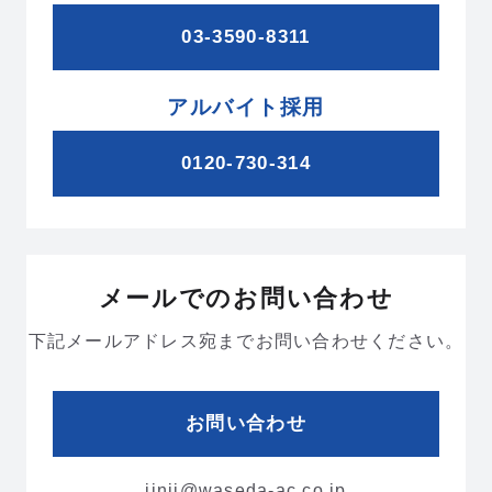
ムービーギャラリー
MOVIE GALLERY
03-3590-8311
リクルートムービー
2027新卒
アルバイト採用
会社説明動画
0120-730-314
ブランドムービー
メールでのお問い合わせ
採用情報
RECRUIT
下記メールアドレス宛までお問い合わせください。
新卒採用
中途採用
お問い合わせ
インターンシップ
海外勤務
＆キャリア
jinji@waseda-ac.co.jp