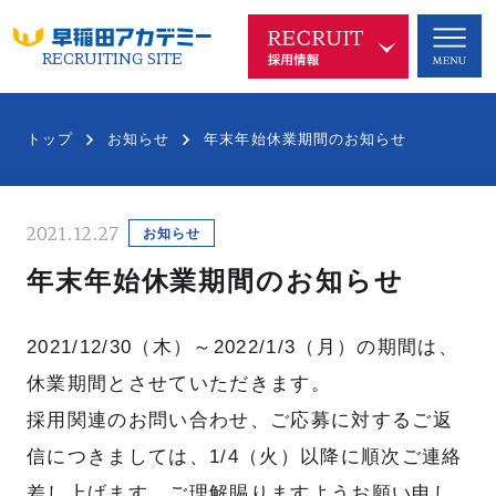
RECRUITING SITE
早稲アカを知る
COMPANY
トップ
お知らせ
年末年始休業期間のお知らせ
代表メッセージ
企業理念
2021.12.27
沿革
中長期ビジョン
お知らせ
年末年始休業期間のお知らせ
新規事業
SDGsへの取り組み
ブランド
会社概要
2021/12/30（木）～2022/1/3（月）の期間は、
休業期間とさせていただきます。
採用関連のお問い合わせ、ご応募に対するご返
仕事を知る
信につきましては、1/4（火）以降に順次ご連絡
WORKS
差し上げます。ご理解賜りますようお願い申し