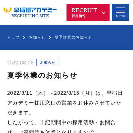
RECRUITING SITE
早稲アカを知る
COMPANY
トップ
お知らせ
夏季休業のお知らせ
代表メッセージ
企業理念
2022.08.08
沿革
中長期ビジョン
お知らせ
夏季休業のお知らせ
新規事業
SDGsへの取り組み
ブランド
会社概要
2022/8/11（木）～2022/8/15（月）は、早稲田
アカデミー採用窓口の営業をお休みさせていた
だきます。
仕事を知る
したがって、上記期間中の採用活動・お問合
WORKS
せ・ご質問等も休業となりますので、