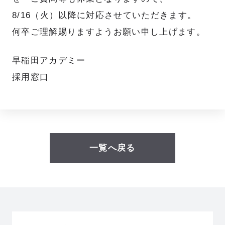
職種紹介
キャリアステップ
8/16（火）以降に対応させていただきます。
何卒ご理解賜りますようお願い申し上げます。
研修制度
部署・部門紹介
早稲田アカデミー
採用窓口
人を知る
PEOPLE
総合職
事務職
一覧へ戻る
講師
校舎事務
本社スタッフ
本社事務