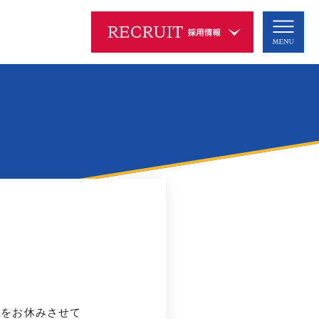
ムービーギャラリー
採用情報
MOVIE GALLERY
RECRUIT
リクルートムービー
新卒採用
インターンシップ
2027新卒
会社説明動画
＆キャリア
ブランドムービー
2027新卒
2028新卒
中途採用
海外勤務
アルバイト
よくあるご質問
営業をお休みさせて