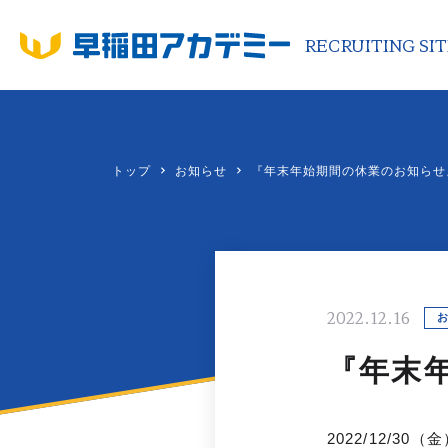
RECRUITING SI
RECRUITING SITE
CO
トップ
お知らせ
『年末年始期間の休業のお知らせ
代
企
沿
中
新
2022.12.16
S
『年末
ブ
会
2022/12/3
お