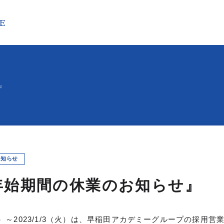
TE
早稲アカを知る
仕事を知る
人を知る
MPANY
WORKS
PEOPLE
』
表メッセージ
職種紹介
総合職
講師
業理念
キャリアステップ
本社スタッフ
革
研修制度
事務職
長期ビジョン
部署・部門紹介
校舎事務
規事業
お知らせ
本社事務
DGsへの取り組み
年始期間の休業のお知らせ』
ランド
社概要
0（金）～2023/1/3（火）は、早稲田アカデミーグループの採用
知らせ
お問い合わせ
プライバシーポリシー