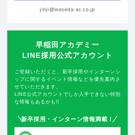
アルバイト
2027新卒
jinji@waseda-ac.co.jp
よくあるご質問
2028新卒
早稲田アカデミー
お知らせ
お問い合わせ
LINE採用公式アカウント
プライバシーポリシー
ご登録いただくと、新卒採用やインターンシ
ップに関するイベント情報などを優先案内さ
せていただきます。
LINE公式アカウントでしか入手できない特別
な情報もあるかも!!
新卒採用・インターン情報満載！