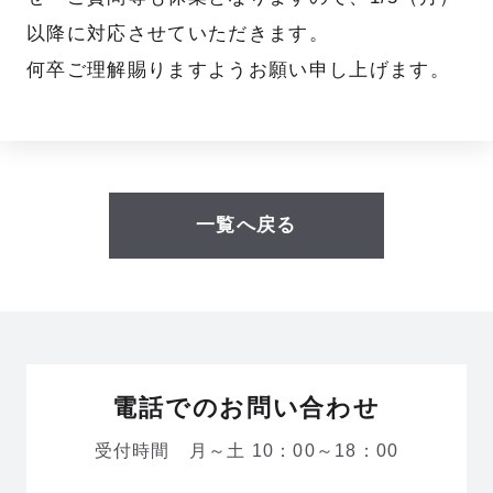
職種紹介
キャリアステップ
以降に対応させていただきます。
何卒ご理解賜りますようお願い申し上げます。
研修制度
部署・部門紹介
人を知る
PEOPLE
一覧へ戻る
総合職
事務職
講師
校舎事務
本社スタッフ
本社事務
電話でのお問い合わせ
受付時間 月～土 10：00～18：00