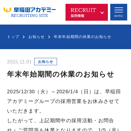
RECRUITING SITE
早稲アカを知る
COMPANY
トップ
お知らせ
年末年始期間の休業のお知らせ
代表メッセージ
企業理念
2025.12.01
沿革
中長期ビジョン
お知らせ
年末年始期間の休業のお知らせ
新規事業
SDGsへの取り組み
ブランド
会社概要
2025/12/30（火）～2026/1/4（日）は、早稲田
アカデミーグループの採用営業をお休みさせて
いただきます。
仕事を知る
したがって、上記期間中の採用活動・お問合
WORKS
せ・ご質問等も休業となりますので、1/5（月）