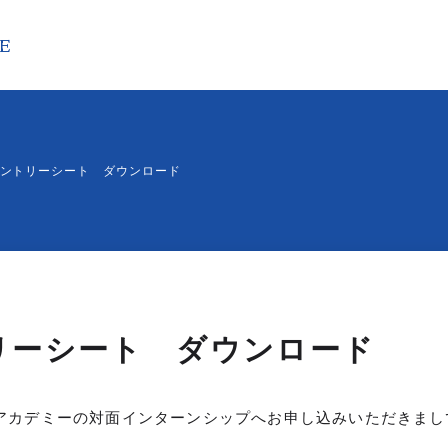
TE
早稲アカを知る
仕事を知る
人を知る
MPANY
WORKS
PEOPLE
ントリーシート ダウンロード
表メッセージ
職種紹介
総合職
講師
業理念
キャリアステップ
本社スタッフ
革
研修制度
事務職
長期ビジョン
部署・部門紹介
校舎事務
規事業
本社事務
DGsへの取り組み
リーシート ダウンロード
ランド
社概要
アカデミーの対面インターンシップへお申し込みいただきまし
知らせ
お問い合わせ
プライバシーポリシー