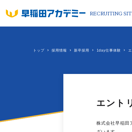
RECRUITING SI
RECRUITING SITE
CO
トップ
採用情報
新卒採用
1day仕事体験
エ
代
企
沿
中
新
S
エント
ブ
会
株式会社早稲田
お
ざいます。