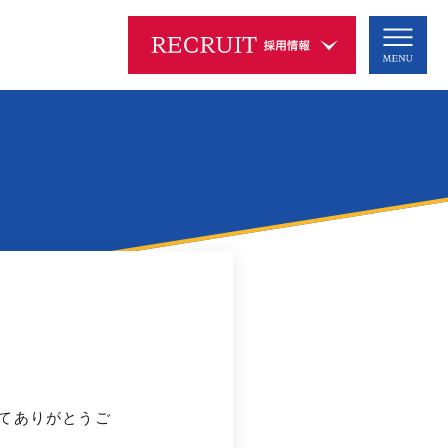
ムービーギャラリー
採用情報
MOVIE GALLERY
RECRUIT
リクルートムービー
新卒採用
インターンシップ
2027新卒
会社説明動画
＆キャリア
ブランドムービー
2027新卒
2028新卒
中途採用
海外勤務
アルバイト
よくあるご質問
てありがとうご