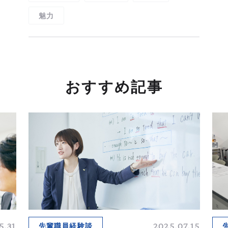
魅力
おすすめ記事
5.31
2025.07.15
先輩職員経験談