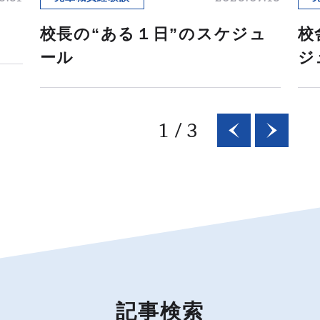
校長の“ある１日”のスケジュ
校
ール
ジ
1
/
3
記事検索