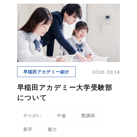
2026.03.14
早稲田アカデミー紹介
早稲田アカデミー大学受験部
について
やりがい
中途
塾講師
新卒
魅力