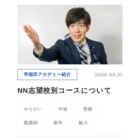
2026.03.31
早稲田アカデミー紹介
NN志望校別コースについて
やりがい
中途
受験
塾講師
新卒
魅力