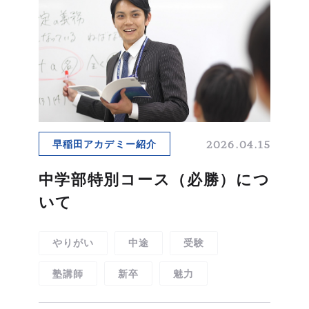
RECRUITING SITE
2026.04.15
早稲田アカデミー紹介
中学部特別コース（必勝）につ
いて
やりがい
中途
受験
塾講師
新卒
魅力