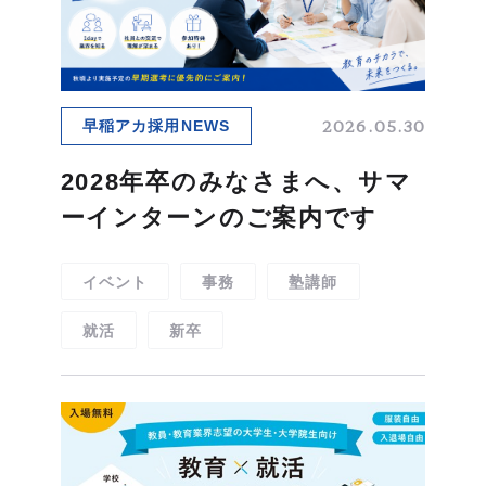
ムービーギャラリー
MOVIE GALLERY
リクルートムービー
2027新卒
会社説明動画
2026.05.30
早稲アカ採用NEWS
ブランドムービー
2028年卒のみなさまへ、サマ
ーインターンのご案内です
イベント
事務
塾講師
採用情報
RECRUIT
就活
新卒
新卒採用
中途採用
インターンシップ
海外勤務
＆キャリア