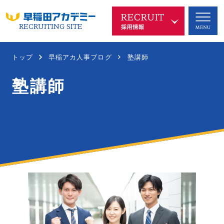
RECRUITING SITE
早稲アカを知る
COMPANY
トップ
早稲アカ人事ブログ
塾講師
塾講師
代表メッセージ
企業理念
沿革
中長期ビジョン
新規事業
SDGsへの取り組み
ブランド
会社概要
仕事を知る
WORKS