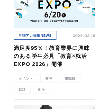
アルバイト
2027新卒
よくあるご質問
2028新卒
2026.05.18
早稲アカ採用NEWS
お知らせ
お問い合わせ
満足度95％！教育業界に興味
プライバシーポリシー
のある学生必見「教育×就活
EXPO 2026」開催
イベント
事務
塾講師
就活
新卒