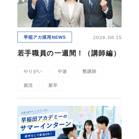
職種紹介
キャリアステップ
研修制度
部署・部門紹介
2026.06.15
早稲アカ採用NEWS
若手職員の一週間！（講師編）
人を知る
PEOPLE
やりがい
中途
塾講師
総合職
事務職
就活
新卒
講師
校舎事務
本社スタッフ
本社事務