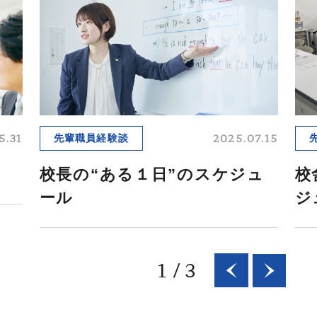
ムービーギャラリー
MOVIE GALLERY
リクルートムービー
2027新卒
会社説明動画
ブランドムービー
5.31
2025.07.15
先輩職員経験談
校長の“ある１日”のスケジュ
校
採用情報
ール
ジ
RECRUIT
新卒採用
中途採用
1
/
3
インターンシップ
海外勤務
＆キャリア