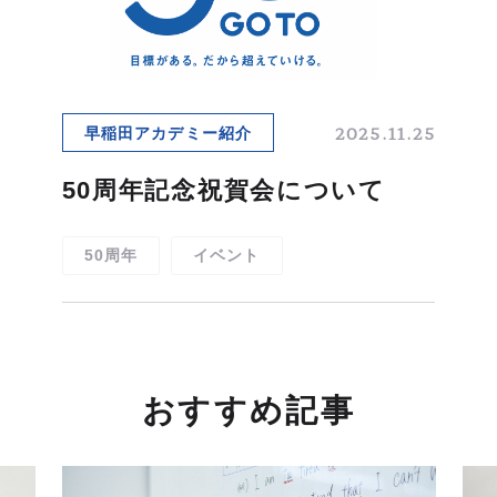
職種紹介
キャリアステップ
研修制度
部署・部門紹介
2025.11.25
早稲田アカデミー紹介
50周年記念祝賀会について
人を知る
PEOPLE
50周年
イベント
総合職
事務職
講師
校舎事務
本社スタッフ
本社事務
おすすめ記事