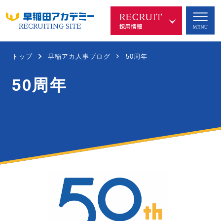
RECRUITING SITE
早稲アカを知る
COMPANY
トップ
早稲アカ人事ブログ
50周年
50周年
代表メッセージ
企業理念
沿革
中長期ビジョン
新規事業
SDGsへの取り組み
ブランド
会社概要
仕事を知る
WORKS