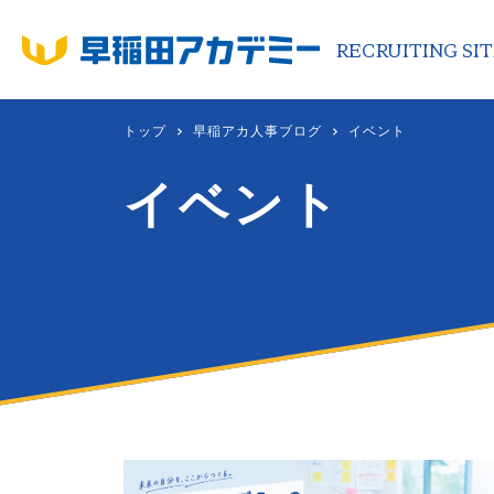
RECRUITING SI
トップ
早稲アカ人事ブログ
イベント
RECRUITING SITE
CO
イベント
代
企
沿
中
新
S
ブ
会
お