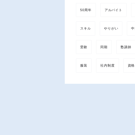
50周年
アルバイト
スキル
やりがい
中
受験
同期
塾講師
服装
社内制度
資格