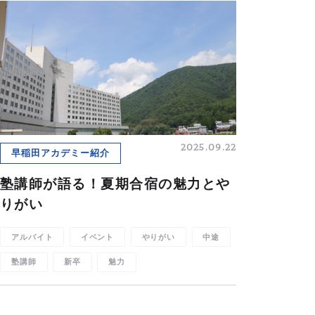
2025.09.22
早稲田アカデミー紹介
塾講師が語る！夏期合宿の魅力とや
りがい
アルバイト
イベント
やりがい
中途
塾講師
新卒
魅力