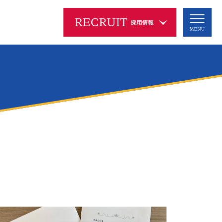
ムービーギャラリー
採用情報
MOVIE GALLERY
RECRUIT
リクルートムービー
新卒採用
インターンシップ
2027新卒
会社説明動画
＆キャリア
ブランドムービー
2027新卒
2028新卒
中途採用
海外勤務
アルバイト
よくあるご質問