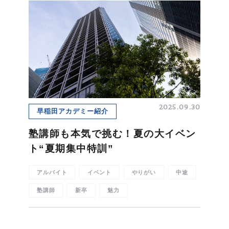
2025.09.30
早稲田アカデミー紹介
塾講師も本気で挑む！夏の大イベン
ト“夏期集中特訓”
アルバイト
イベント
やりがい
中途
塾講師
新卒
魅力