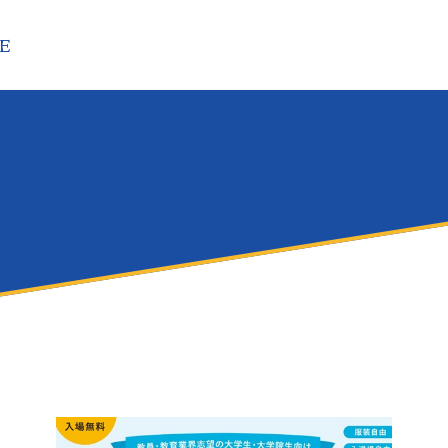
TE
早稲アカを知る
仕事を知る
人を知る
MPANY
WORKS
PEOPLE
表メッセージ
職種紹介
総合職
講師
業理念
キャリアステップ
本社スタッフ
革
研修制度
事務職
長期ビジョン
部署・部門紹介
校舎事務
規事業
本社事務
DGsへの取り組み
ランド
社概要
知らせ
お問い合わせ
プライバシーポリシー